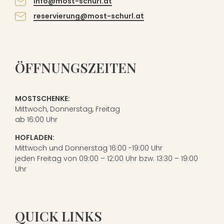
info@most-schurl.at
reservierung@most-schurl.at
ÖFFNUNGSZEITEN
MOSTSCHENKE:
Mittwoch, Donnerstag, Freitag
ab 16:00 Uhr
Mostschenke
HOFLADEN:
Mittwoch und Donnerstag 16:00 -19:00 Uhr
jeden Freitag von 09:00 – 12:00 Uhr bzw. 13:30 – 19:00
Uhr
Hofladen
Genuss aus der Region
QUICK LINKS
Räumlichkeiten
Der Hofladen