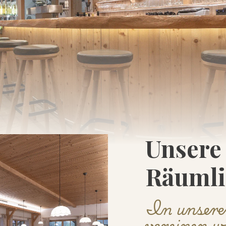
Unsere
Räumli
In unser
vereinen w