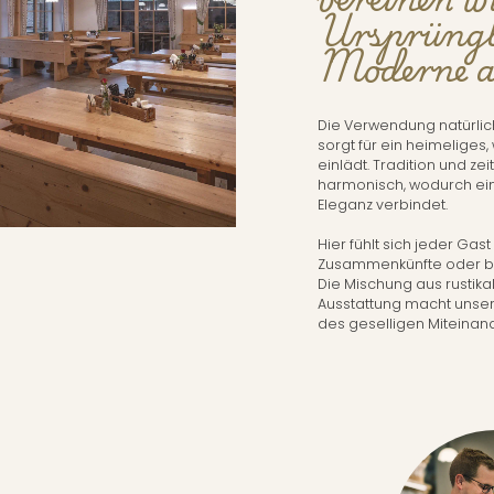
Ursprüngli
Moderne au
Die Verwendung natürlich
sorgt für ein heimelige
einlädt. Tradition und z
harmonisch, wodurch ein 
Eleganz verbindet.
Hier fühlt sich jeder Gas
Zusammenkünfte oder b
Die Mischung aus rusti
Ausstattung macht unse
des geselligen Miteinan