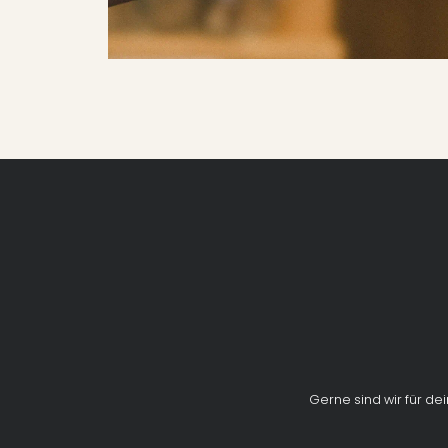
Mostschenke
Hofladen
Genuss aus der Region
Über uns
Räumlichkeiten
Der Hofladen
Feiern bei Most Schurl
Gastrokunden
Unsere Produkte
Der Betrieb
Onlinereservierung
Jausenplatte für Zuhause
Geschichte
Gastroprodukte
Metzgerei
Gerne sind wir für de
Führungen & Verkostungen