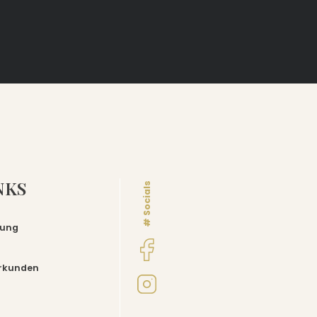
NKS
# Socials
rung
rkunden