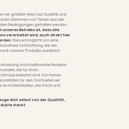
en wir größten Wert auf Qualität und
chwaren stammen von Tieren aus der
sten Bedingungen gehalten werden.
unseres Betriebs ist, dass alle
 uns verarbeitet wird, auch direkt hier
erden.
Dies ermöglicht uns eine
ressfreie Schlachtung, die die
ack unserer Produkte zusätzlich
arbeitung und traditionelle Rezepte
odukte, die für ihren
hmack bekannt sind. Von feinen
zialitäten für den Grill bieten wir
 an Köstlichkeiten, die frisch und
uge dich selbst von der Qualität,
odukte steckt.