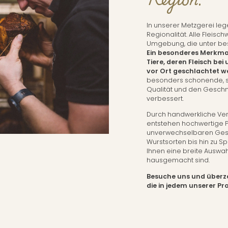
In unserer Metzgerei leg
Regionalität. Alle Fleis
Umgebung, die unter be
Ein besonderes Merkmal 
Tiere, deren Fleisch bei
vor Ort geschlachtet w
besonders schonende, st
Qualität und den Geschm
verbessert.
Durch handwerkliche Ver
entstehen hochwertige Pr
unverwechselbaren Gesc
Wurstsorten bis hin zu Spe
Ihnen eine breite Auswahl
hausgemacht sind.
Besuche uns und überze
die in jedem unserer Pr