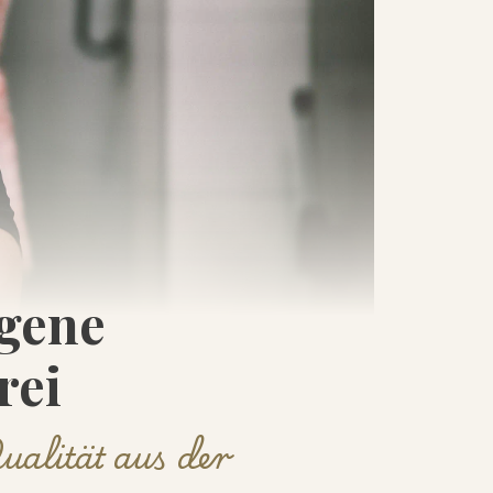
gene
rei
ualität aus der