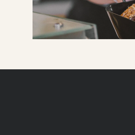
Mostschenke
Hofladen
Genuss aus der Region
Über uns
Räumlichkeiten
Der Hofladen
Feiern bei Most Schurl
Gastrokunden
Unsere Produkte
Der Betrieb
Onlinereservierung
Jausenplatte für Zuhause
Geschichte
Gastroprodukte
Metzgerei