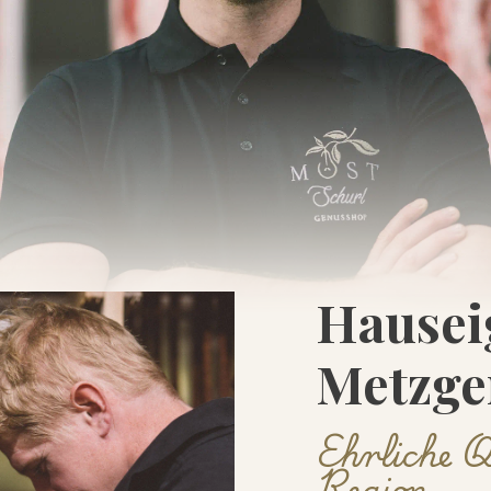
Hausei
Metzge
Ehrliche Q
Region.