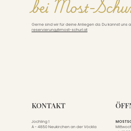
bei Most-Schu
Gerne sind wir für deine Anliegen da. Du kannst uns 
reservierung@most-schurl.at
Mostschenke
KONTAKT
ÖFF
Hofladen
Genuss aus der Region
Jochling 1
MOSTSC
A - 4850 Neukirchen an der Vöckla
Mittwoch
Räumlichkeiten