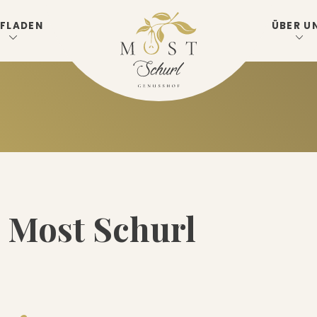
FLADEN
ÜBER U
i Most Schurl