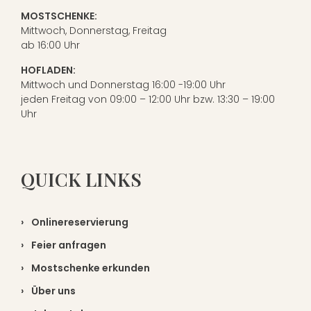
MOSTSCHENKE:
Hofladen
Mittwoch, Donnerstag, Freitag
Genuss aus der Region
ab 16:00 Uhr
HOFLADEN:
Über uns
Mittwoch und Donnerstag 16:00 -19:00 Uhr
Räumlichkeiten
Der Hofladen
jeden Freitag von 09:00 – 12:00 Uhr bzw. 13:30 – 19:00
Uhr
Feiern bei Most Schurl
Gastrokunden
Unsere Produkte
Der Betrieb
QUICK LINKS
Onlinereservierung
Jausenplatte für Zuhause
Geschichte
Gastroprodukte
Onlinereservierung
Feier anfragen
Metzgerei
Mostschenke erkunden
Über uns
Führungen & Verkostungen